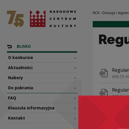
Regulamin | Naro
Narodowe Centrum Kultury
Nawigacja
NCK
Dotacje i stypen
Reg
Nawigacja
Powrót do: Narodowy Program Rozwoju Czytelnictw
BLISKO
O konkursie
>
Aktualności
>
Pobierz 
Regulam
606.55 K
Nabory
>
Do pobrania
>
Pobierz 
Regulam
992.04 K
FAQ
>
Klauzula informacyjna
>
Kontakt
>