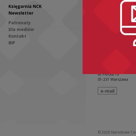
ZA
Księgarnia NCK
N
Newsletter
Patronaty
Świ
Dla mediów
wto
Kontakt
BIP
Social Media
Narodowe Centru
ul. Płocka 13
01-231 Warszawa
wyślij wiadomo
e-mail
© 2026
Narodowe Cen