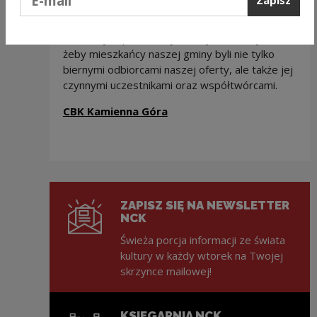
Zapisz
odbiorców, zróżnicowanych pod względem
wieku, środowisk z jakich się wywodzą oraz
kulturalnych preferencji. Zależy nam na tym,
żeby mieszkańcy naszej gminy byli nie tylko
biernymi odbiorcami naszej oferty, ale także jej
czynnymi uczestnikami oraz współtwórcami.
CBK Kamienna Góra
ZAPISZ SIĘ NA NEWSLETTER
NCK
Świeża porcja informacji ze świata
kultury w każdy wtorek na Twojej
skrzynce mailowej!
KSIĘGARNIA NCK