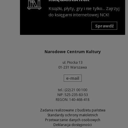
Książki, płyty, gry i nie tylko... Zajrzyj
do księgarni internetowej NCK!
Sprawdź
Uwaga, link zostanie otwarty w nowym oknie
Narodowe Centrum Kultury
ul. Płocka 13
01-231 Warszawa
wyślij wiadomość
e-mail
tel.: (22) 21 00 100
NIP: 525-235-83-53
REGON: 140-468-418
Zadania realizowane z budżetu państwa
Standardy ochrony małoletnich
Przetwarzanie danych osobowych
Deklaracja dostępności