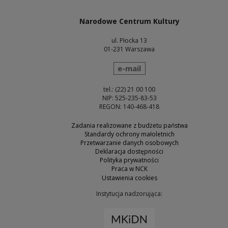
Narodowe Centrum Kultury
ul. Płocka 13
01-231 Warszawa
wyślij wiadomość
e-mail
tel.: (22) 21 00 100
NIP: 525-235-83-53
REGON: 140-468-418
Zadania realizowane z budżetu państwa
Standardy ochrony małoletnich
Przetwarzanie danych osobowych
Deklaracja dostępności
Polityka prywatności
Praca w NCK
Ustawienia cookies
Instytucja nadzorująca:
Uwaga, link zostanie otw