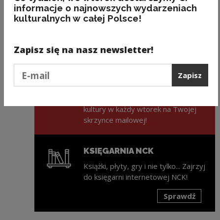
informacje o najnowszych wydarzeniach
GOK Lipno
kulturalnych w całej Polsce!
Zapisz się na nasz newsletter!
Podaj e-mail
ZAPISZ SIĘ NA NEWSLETTER
Zapisz
NCK
Świeża porcja informacji ze świata
kultury w każdy wtorek na Twojej
skrzynce mailowej!
KSIĘGARNIA NCK
Książki, płyty, gry i nie tylko... Zajrzyj
do księgarni internetowej NCK!
Sprawdź
Uwaga, link zostanie otwarty w nowym oknie