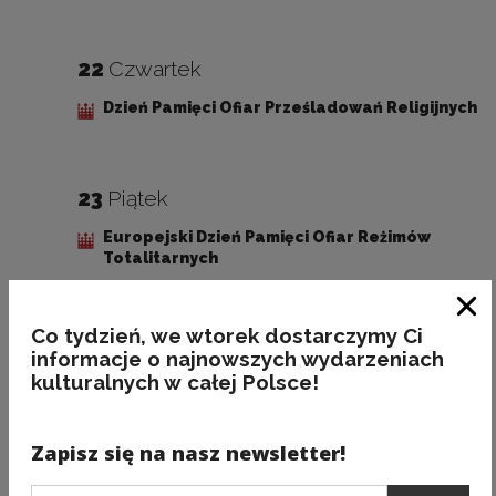
22
Czwartek
Dzień Pamięci Ofiar Prześladowań Religijnych
23
Piątek
Europejski Dzień Pamięci Ofiar Reżimów
Totalitarnych
Zam
Co tydzień, we wtorek dostarczymy Ci
31
Sobota
informacje o najnowszych wydarzeniach
kulturalnych w całej Polsce!
Dzień Solidarności i Wolności
Zapisz się na nasz newsletter!
Podaj e-mail