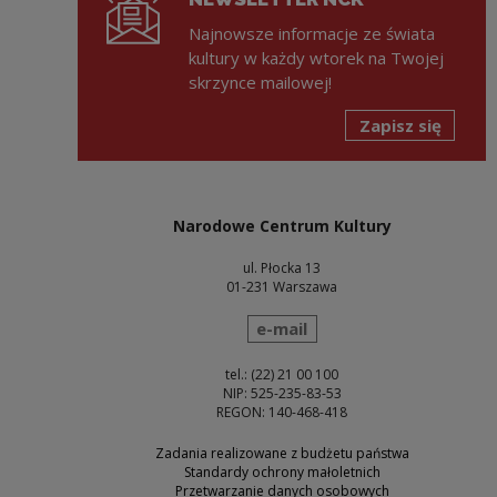
Najnowsze informacje ze świata
kultury w każdy wtorek na Twojej
skrzynce mailowej!
Zapisz się
Narodowe Centrum Kultury
ul. Płocka 13
01-231 Warszawa
wyślij wiadomość
e-mail
tel.: (22) 21 00 100
NIP: 525-235-83-53
REGON: 140-468-418
Zadania realizowane z budżetu państwa
Standardy ochrony małoletnich
Przetwarzanie danych osobowych