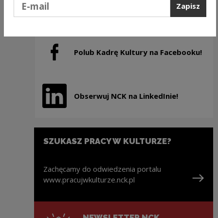
Zaobserwuj Kadry Kultury
Zapisz
Uwaga, link zostanie otwarty w nowym oknie
na Instagramie!
Polub Kadrę Kultury na Facebooku!
Uwaga, link zostanie otwarty w nowym oknie
Obserwuj NCK na LinkedInie!
Uwaga, link zostanie otwarty w nowym oknie
SZUKASZ PRACY W KULTURZE?
Zachęcamy do odwiedzenia portalu
www.pracujwkulturze.nck.pl
Uwaga, link zostanie otwarty w nowym oknie
NEWSLETTER NCK