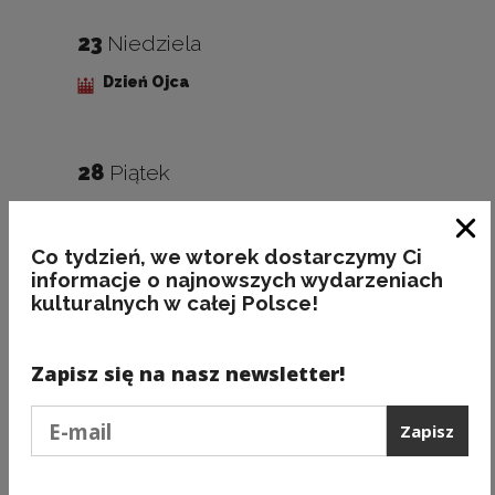
23
Niedziela
Dzień Ojca
28
Piątek
Narodowy Dzień Pamięci Poznańskiego
Czerwca 1956
Zam
Co tydzień, we wtorek dostarczymy Ci
informacje o najnowszych wydarzeniach
kulturalnych w całej Polsce!
Zaobserwuj Kadry Kultury
Uwaga, link zostanie otwarty w nowym oknie
na Instagramie!
Zapisz się na nasz newsletter!
Podaj e-mail
Zapisz
Polub Kadrę Kultury na Facebooku!
Uwaga, link zostanie otwarty w nowym oknie