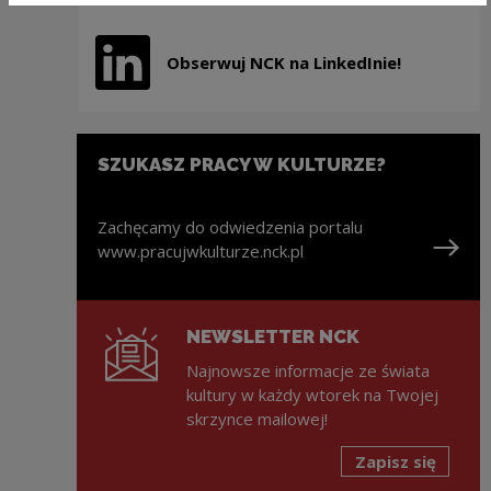
Obserwuj NCK na LinkedInie!
Uwaga, link zostanie otwarty w nowym oknie
SZUKASZ PRACY W KULTURZE?
Zachęcamy do odwiedzenia portalu
www.pracujwkulturze.nck.pl
Uwaga, link zostanie otwarty w nowym oknie
NEWSLETTER NCK
Najnowsze informacje ze świata
kultury w każdy wtorek na Twojej
skrzynce mailowej!
Zapisz się