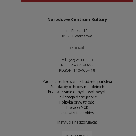
Narodowe Centrum Kultury
ul. Płocka 13
01-231 Warszawa
wyślij wiadomość
e-mail
tel.: (22) 21 00 100
NIP: 525-235-83-53
REGON: 140-468-418
Zadania realizowane z budżetu państwa
Standardy ochrony małoletnich
Przetwarzanie danych osobowych
Deklaracja dostępności
Polityka prywatności
Praca w NCK
Ustawienia cookies
Instytucja nadzorująca:
Uwaga, link zostanie otw