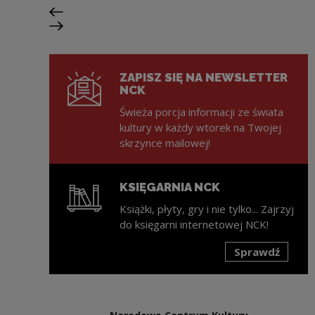
Poprzedni slajd
Następny slajd
ZAPISZ SIĘ NA NEWSLETTER
NCK
Świeża porcja informacji ze świata
kultury w każdy wtorek na Twojej
skrzynce mailowej!
KSIĘGARNIA NCK
Książki, płyty, gry i nie tylko... Zajrzyj
do księgarni internetowej NCK!
Sprawdź
Uwaga, link zostanie otwarty w nowym oknie