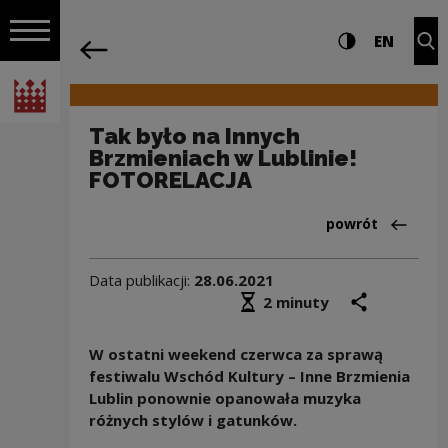
na całej stro
Tak było na Innych Brzmieniach w Lubl
Ustawienia i wyszukiw
Wysoki kontra
CHANG
Roz
EN
Nawigacja
powrót
Włącz nawigację
Narodowe Centrum Kultury
Tak było na Innych
Brzmieniach w Lublinie!
FOTORELACJA
Powrót do:Wydar
powrót
Data publikacji:
28.06.2021
Średni czas czytania
podziel się
druk
2 minuty
W ostatni weekend czerwca za sprawą
festiwalu Wschód Kultury – Inne Brzmienia
Lublin ponownie opanowała muzyka
różnych stylów i gatunków.