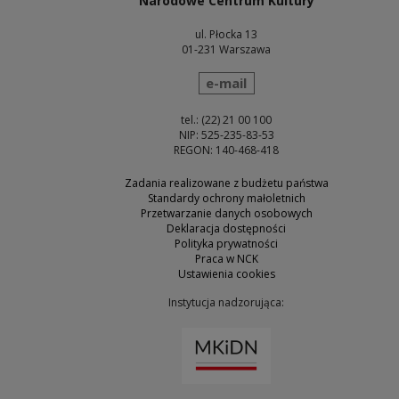
Narodowe Centrum Kultury
ul. Płocka 13
01-231 Warszawa
wyślij wiadomość
e-mail
tel.: (22) 21 00 100
NIP: 525-235-83-53
REGON: 140-468-418
Zadania realizowane z budżetu państwa
Standardy ochrony małoletnich
Przetwarzanie danych osobowych
Deklaracja dostępności
Polityka prywatności
Praca w NCK
Ustawienia cookies
Instytucja nadzorująca:
Uwaga, link zostanie otw