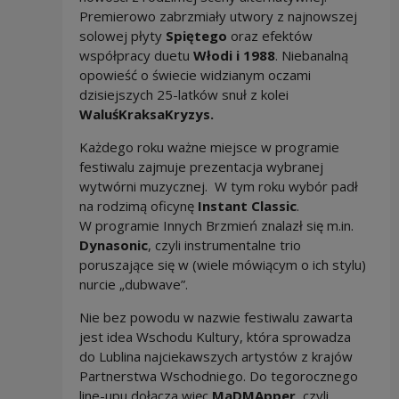
Premierowo zabrzmiały utwory z najnowszej
solowej płyty
Spiętego
oraz efektów
współpracy duetu
Włodi i 1988
. Niebanalną
opowieść o świecie widzianym oczami
dzisiejszych 25-latków snuł z kolei
WaluśKraksaKryzys.
Każdego roku ważne miejsce w programie
festiwalu zajmuje prezentacja wybranej
wytwórni muzycznej. W tym roku wybór padł
na rodzimą oficynę
Instant Classic
.
W programie Innych Brzmień znalazł się m.in.
Dynasonic
, czyli instrumentalne trio
poruszające się w (wiele mówiącym o ich stylu)
nurcie „dubwave”.
Nie bez powodu w nazwie festiwalu zawarta
jest idea Wschodu Kultury, która sprowadza
do Lublina najciekawszych artystów z krajów
Partnerstwa Wschodniego. Do tegorocznego
line-upu dołącza więc
MaDMApper
, czyli