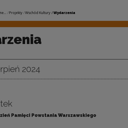
odowe Centrum Kult
ne...
Projekty
Wschód Kultury
Wydarzenia
rzenia
erpień 2024
siąc
tek
zień Pamięci Powstania Warszawskiego