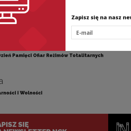
tek
Zapisz się na nasz ne
ci Ofiar Prześladowań Religijnych
Podaj e-mail
Dzień Pamięci Ofiar Reżimów Totalitarnych
a
rności i Wolności
PISZ SIĘ