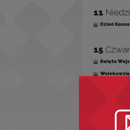
Social Media
11
Niedzi
Dzień Kons
15
Czwar
Święto Wojs
Wniebowzięc
19
Ponie
Światowy D