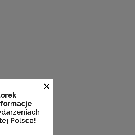
Zamknij okno
torek
nformacje
ydarzeniach
łej Polsce!