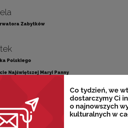
ela
erwatora Zabytków
tek
ka Polskiego
ie Najświętszej Maryi Panny
Co tydzień, we w
działek
dostarczymy Ci i
o najnowszych w
zień Pomocy Humanitarnej
kulturalnych w ca