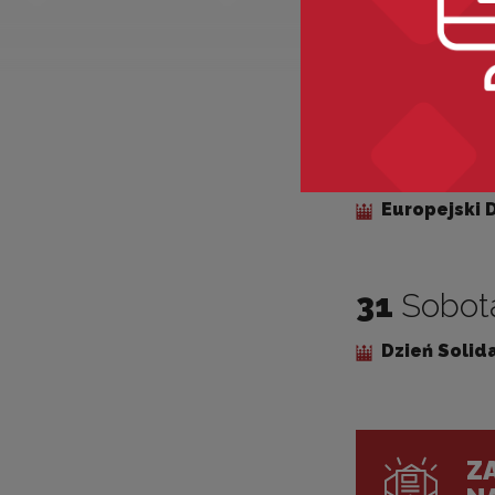
22
Czwar
Dzień Pamię
23
Piątek
Europejski 
31
Sobot
Dzień Solida
ZA