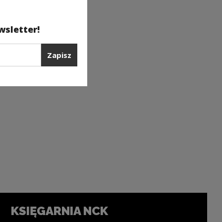
wsletter!
Zapisz
KSIĘGARNIA NCK