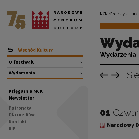
Wydarzenia | Nar
Narodowe Centrum Kultury
Nawigacja
NCK
Projekty kultural
Wyda
Nawigacja
Powrót do: Projekty
Wschód Kultury
Wydarzenia
O festiwalu
>
Si
Wydarzenia
>
Poprzedni miesiąc
Następny mie
Księgarnia NCK
Newsletter
Patronaty
01
Czwar
Dla mediów
Kontakt
Narodowy D
BIP