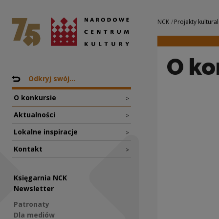
O konkursie | Nar
Narodowe Centrum Kultury
Nawigacja
NCK
Projekty kultural
O ko
Nawigacja
Powrót do: Projekty
Odkryj swój...
O konkursie
>
Aktualności
>
Lokalne inspiracje
>
Kontakt
>
Księgarnia NCK
Newsletter
Patronaty
Dla mediów