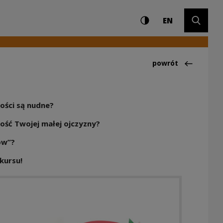
Ustawienia i wyszuki
Wysoki kontrast
CHANGE LAN
Rozwiń 
ury
EN
Powrót do:Odkryj s
powrót
ości są nudne?
amość Twojej małej ojczyzny?
ów”?
kursu!