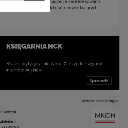
działania mają na celu rozbudzenie zainteresowania
ych jego mieszkańców jak i osób odwiedzających.
KSIĘGARNIA NCK
Książki, płyty, gry i nie tylko... Zajrzyj do księgarni
internetowej NCK!
Sprawdź
k zostanie otwarty w nowym oknie
Instytucja nadzorująca:
Uwaga
 z budżetu
ałoletnich
ch osobowych