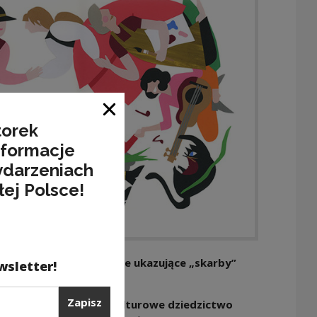
Zamknij okno
torek
nformacje
ydarzeniach
łej Polsce!
wy edukacyjno-kulturalne ukazujące „skarby”
wsletter!
do 30 000 mieszkańców).
Zapisz
u nie jest obojętne kulturowe dziedzictwo