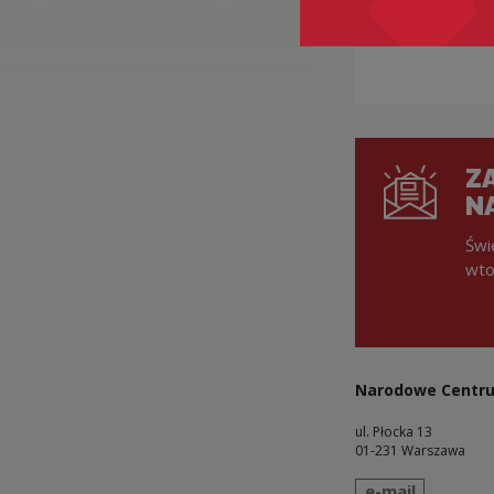
ZA
N
Świ
wto
Narodowe Centru
ul. Płocka 13
01-231 Warszawa
wyślij wiadomo
e-mail