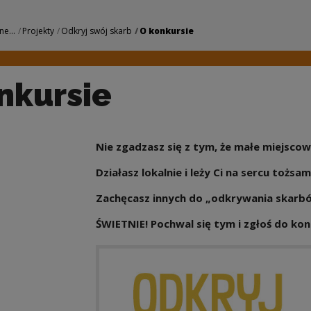
odowe Centrum Kult
ne...
Projekty
Odkryj swój skarb
O konkursie
nkursie
Nie zgadzasz się z tym, że małe miejscow
Działasz lokalnie i leży Ci na sercu tożs
Zachęcasz innych do „odkrywania skarb
ŚWIETNIE! Pochwal się tym i zgłoś do kon