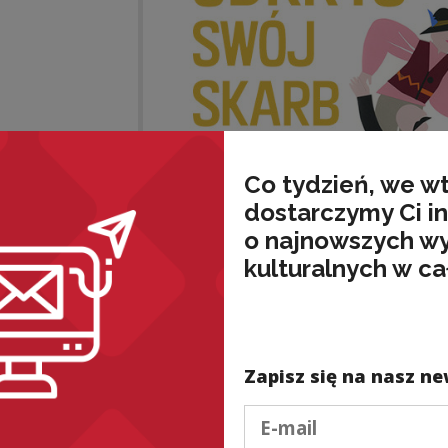
Co tydzień, we w
dostarczymy Ci i
o najnowszych w
kulturalnych w ca
Konkurs
ma zadanie wypromować
inicjaty
Zapisz się na nasz ne
małych i średnich miejscowości w Polsce
(
Podaj e-mail
Konkurs przeznaczony jest dla
każdego, kom