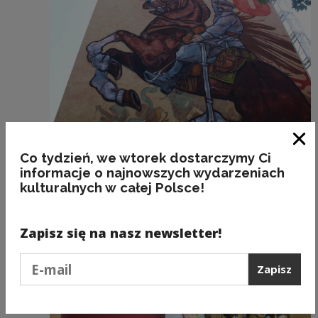
Zam
Projekty kulturalne i edukacyjne
Co tydzień, we wtorek dostarczymy Ci
informacje o najnowszych wydarzeniach
Mamy pierwszy mural! Józef Piłsudski
kulturalnych w całej Polsce!
w Łomży
Zapisz się na nasz newsletter!
Podaj e-mail
Zapisz