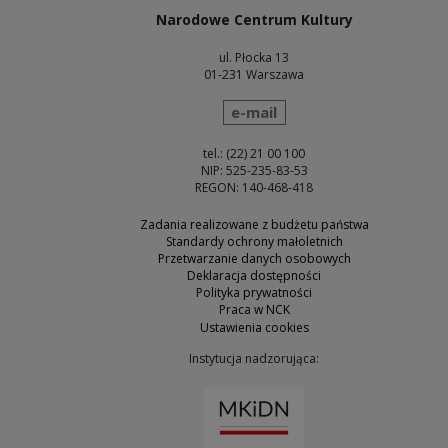
Narodowe Centrum Kultury
ul. Płocka 13
01-231 Warszawa
wyślij wiadomość
e-mail
tel.: (22) 21 00 100
NIP: 525-235-83-53
REGON: 140-468-418
Zadania realizowane z budżetu państwa
Standardy ochrony małoletnich
Przetwarzanie danych osobowych
Deklaracja dostępności
Polityka prywatności
Praca w NCK
Ustawienia cookies
Instytucja nadzorująca:
Uwaga, link zostanie otw