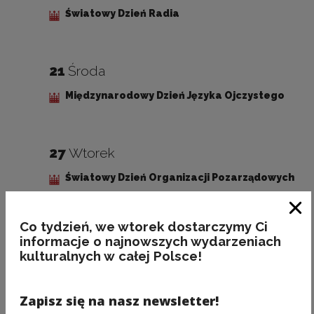
Światowy Dzień Radia
21
Środa
Międzynarodowy Dzień Języka Ojczystego
27
Wtorek
Światowy Dzień Organizacji Pozarządowych
Zam
Co tydzień, we wtorek dostarczymy Ci
informacje o najnowszych wydarzeniach
ZAPISZ SIĘ NA NEWSLETTER
kulturalnych w całej Polsce!
NCK
Świeża porcja informacji ze świata
Zapisz się na nasz newsletter!
kultury w każdy wtorek na Twojej