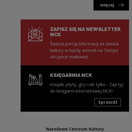
więcej
ZAPISZ SIĘ NA NEWSLETTER
NCK
Świeża porcja informacji ze świata
kultury w każdy wtorek na Twojej
skrzynce mailowej!
KSIĘGARNIA NCK
Książki, płyty, gry i nie tylko... Zajrzyj
do księgarni internetowej NCK!
Sprawdź
Uwaga, link zostanie otwarty w nowym oknie
Narodowe Centrum Kultury