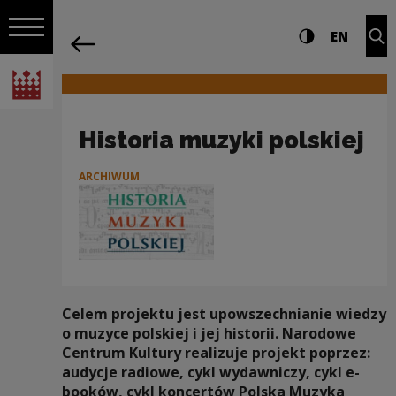
na całej stro
Historia muzyki polskiej | Narodowe Ce
Ustawienia i wyszukiw
Wysoki kontra
CHANG
Roz
EN
Nawigacja
powrót
Włącz nawigację
Narodowe Centrum Kultury
Historia muzyki polskiej
ARCHIWUM
Celem projektu jest upowszechnianie wiedzy
o muzyce polskiej i jej historii. Narodowe
Centrum Kultury realizuje projekt poprzez:
audycje radiowe, cykl wydawniczy, cykl e-
booków, cykl koncertów Polska Muzyka