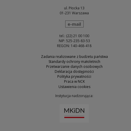
ul. Płocka 13
01-231 Warszawa
wyślij wiadomość
e-mail
tel.: (22) 21 00 100
NIP: 525-235-83-53
REGON: 140-468-418
Zadania realizowane z budżetu państwa
Standardy ochrony małoletnich
Przetwarzanie danych osobowych
Deklaracja dostępności
Polityka prywatności
Praca w NCK
Ustawienia cookies
Instytucja nadzorująca:
Uwaga, link zostanie otw