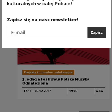
kulturalnych w całej Polsce!
Zapisz się na nasz newsletter!
Podaj e-mail
Zapisz
Projekty kulturalne i edukacyjne
3. edycja festiwalu Polska Muzyka
Odnaleziona
17.11—09.12.
2017
19:00
WAW