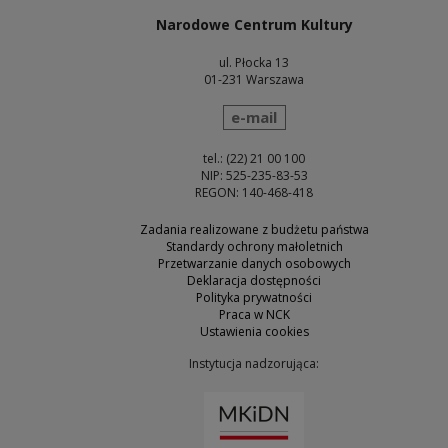
Narodowe Centrum Kultury
ul. Płocka 13
01-231 Warszawa
wyślij wiadomość
e-mail
tel.: (22) 21 00 100
NIP: 525-235-83-53
REGON: 140-468-418
Zadania realizowane z budżetu państwa
Standardy ochrony małoletnich
Przetwarzanie danych osobowych
Deklaracja dostępności
Polityka prywatności
Praca w NCK
Ustawienia cookies
Instytucja nadzorująca:
Uwaga, link zostanie otw