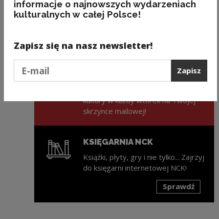
informacje o najnowszych wydarzeniach
kulturalnych w całej Polsce!
Poprzedni slajd
Następny slajd
Zapisz się na nasz newsletter!
Podaj e-mail
ZAPISZ SIĘ NA NEWSLETTER
Zapisz
NCK
Świeża porcja informacji ze świata
kultury w każdy wtorek na Twojej
skrzynce mailowej!
KSIĘGARNIA NCK
Książki, płyty, gry i nie tylko... Zajrzyj
do księgarni internetowej NCK!
Sprawdź
Uwaga, link zostanie otwarty w nowym oknie