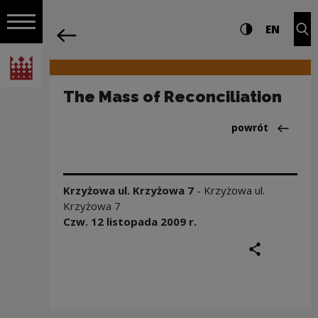
na całej stro
The Mass of Reconciliation | Narodowe
Ustawienia i wyszukiw
Wysoki kontra
CHANG
Roz
EN
Nawigacja
powrót
Włącz nawigację
Narodowe Centrum Kultury
The Mass of Reconciliation
Powrót do:Aktua
powrót
Krzyżowa ul. Krzyżowa 7
-
Krzyżowa ul.
Krzyżowa 7
Czw. 12 listopada
2009
r.
podziel się
druku