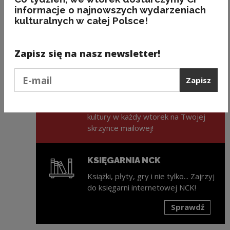
informacje o najnowszych wydarzeniach
kulturalnych w całej Polsce!
Poprzedni slajd
Następny slajd
Zapisz się na nasz newsletter!
Podaj e-mail
Zapisz
ZAPISZ SIĘ NA NEWSLETTER
NCK
Świeża porcja informacji ze świata
kultury w każdy wtorek na Twojej
skrzynce mailowej!
KSIĘGARNIA NCK
Książki, płyty, gry i nie tylko... Zajrzyj
do księgarni internetowej NCK!
Sprawdź
Uwaga, link zostanie otwarty w nowym oknie