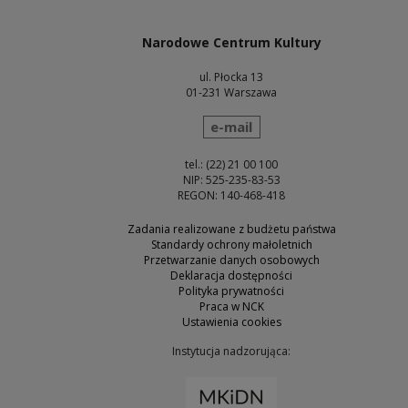
Narodowe Centrum Kultury
ul. Płocka 13
01-231 Warszawa
wyślij wiadomość
e-mail
tel.: (22) 21 00 100
NIP: 525-235-83-53
REGON: 140-468-418
Zadania realizowane z budżetu państwa
Standardy ochrony małoletnich
Przetwarzanie danych osobowych
Deklaracja dostępności
Polityka prywatności
Praca w NCK
Ustawienia cookies
Instytucja nadzorująca:
Uwaga, link zostanie otw