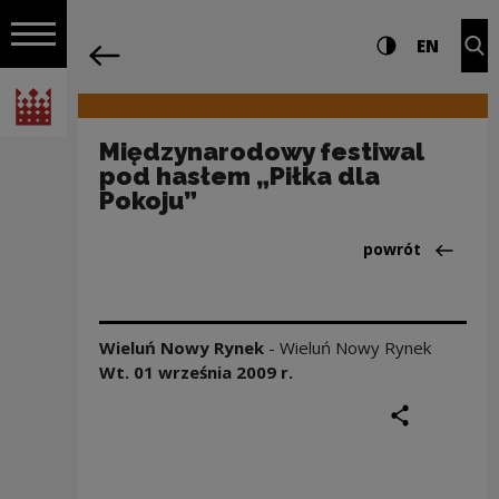
na całej stro
Międzynarodowy festiwal pod hasłem „
Ustawienia i wyszukiw
Wysoki kontra
CHANG
Roz
EN
Nawigacja
powrót
Włącz nawigację
Narodowe Centrum Kultury
Międzynarodowy festiwal
pod hasłem „Piłka dla
Pokoju”
Powrót do:Aktua
powrót
Wieluń Nowy Rynek
-
Wieluń Nowy Rynek
Wt. 01 września
2009
r.
podziel się
druku