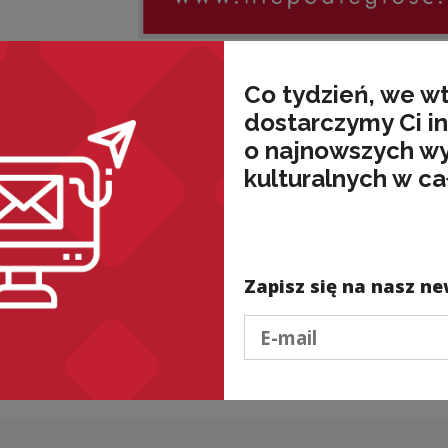
Co tydzień, we w
Łodzianie dzień i noc pilnują wejścia do wież
dostarczymy Ci i
żołnierzami. Niemcy ustępują: pozostawią dzw
Podczas drugiej wojny światowej hitlerowcy 
o najnowszych w
archikatedry jest puste.
kulturalnych w ca
scenariusz: Jacek Grudzień
rysunki: Tomasz Tomaszewski
Zapisz się na nasz ne
o pobrania
Podaj e-mail
plik
one serce miasta
(PDF )