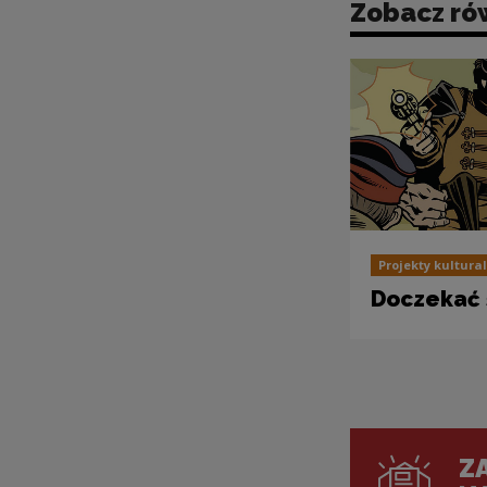
Zobacz ró
Projekty kultura
Doczekać 
ZA