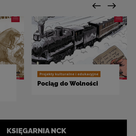
Poprzedni slajd
Następny sl
Projekty kulturalne i edukacyjne
Pociąg do Wolności
KSIĘGARNIA NCK