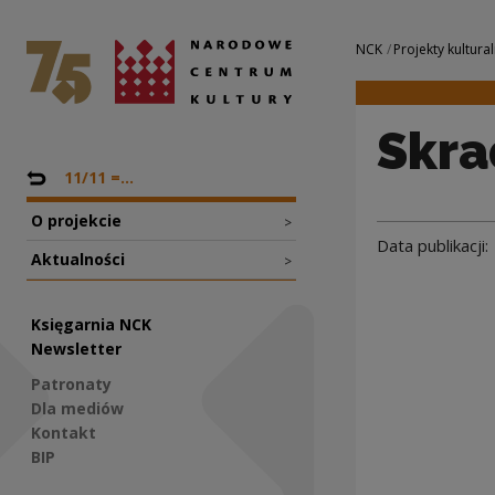
Skradzione serce 
Narodowe Centrum Kultury
Nawigacja
NCK
Projekty kultural
Skra
Nawigacja
Powrót do: Projekty
11/11 =...
O projekcie
>
Data publikacji:
Aktualności
>
Księgarnia NCK
Newsletter
Patronaty
Dla mediów
Kontakt
BIP