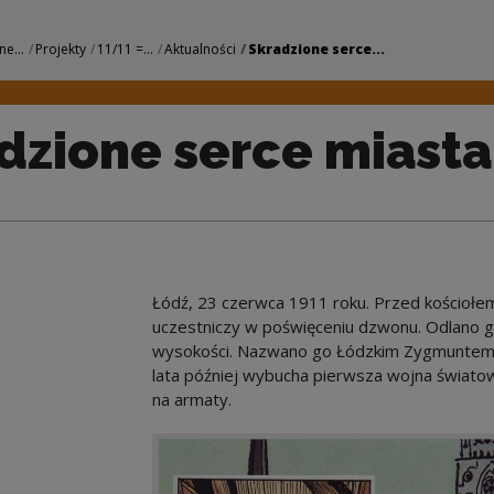
miasta | Narodowe C
ne...
Projekty
11/11 =...
Aktualności
Skradzione serce...
dzione serce miasta
Łódź, 23 czerwca 1911 roku. Przed kościołem ś
uczestniczy w poświęceniu dzwonu. Odlano g
wysokości. Nazwano go Łódzkim Zygmuntem. 
lata później wybucha pierwsza wojna świato
na armaty.