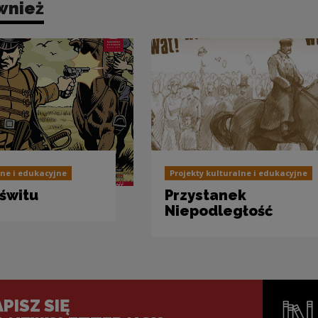
wnież
lne i edukacyjne
Projekty kulturalne i edukacyjne
świtu
Przystanek
Niepodległość
PISZ SIĘ