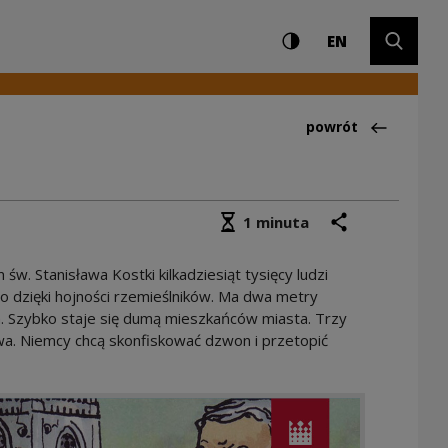
Ustawienia i wyszuki
Wysoki kontrast
CHANGE LAN
Rozwiń 
entrum Kultury
EN
Powrót do:Aktualno
powrót
Średni czas czytania
podziel się
drukuj
1 minuta
w. Stanisława Kostki kilkadziesiąt tysięcy ludzi
o dzięki hojności rzemieślników. Ma dwa metry
Szybko staje się dumą mieszkańców miasta. Trzy
wa. Niemcy chcą skonfiskować dzwon i przetopić