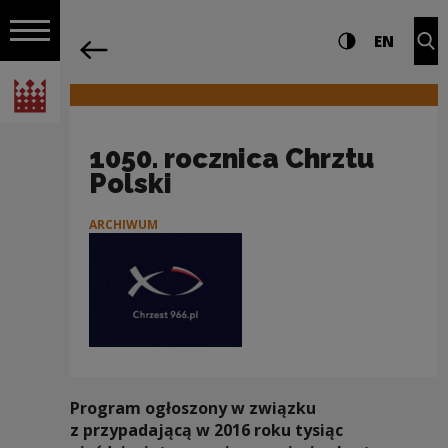
na całej stro
1050. rocznica Chrztu Polski | Narodow
Ustawienia i wyszukiw
Wysoki kontra
CHANG
Roz
EN
Nawigacja
powrót
Włącz nawigację
Narodowe Centrum Kultury
1050. rocznica Chrztu
Polski
ARCHIWUM
Program ogłoszony w związku
z przypadającą w 2016 roku tysiąc