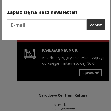
ZAPISZ SIĘ NA NEWSLETTER
Zapisz się na nasz newsletter!
NCK
Podaj e-mail
Świeża porcja informacji ze świata
Zapisz
kultury w każdy wtorek na Twojej
skrzynce mailowej!
KSIĘGARNIA NCK
Książki, płyty, gry i nie tylko... Zajrzyj
do księgarni internetowej NCK!
Sprawdź
Uwaga, link zostanie otwarty w nowym oknie
Narodowe Centrum Kultury
ul. Płocka 13
01-231 Warszawa