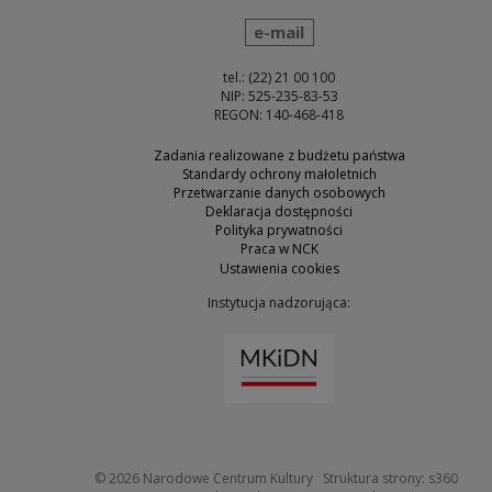
wyślij wiadomość
e-mail
tel.: (22) 21 00 100
NIP: 525-235-83-53
REGON: 140-468-418
Zadania realizowane z budżetu państwa
Standardy ochrony małoletnich
Przetwarzanie danych osobowych
Deklaracja dostępności
Polityka prywatności
Praca w NCK
Ustawienia cookies
Instytucja nadzorująca:
Uwaga, link zostanie otw
Uwaga
© 2026
Narodowe Centrum Kultury
Struktura strony:
s360