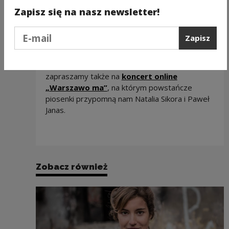
rocznicy wybuchu Powstania Warszawskiego.
Zapisz się na nasz newsletter!
Od 1 sierpnia do 2 października na Zamku
Królewskim odbędą się bezpłatne pokazy
Podaj e-mail
Zapisz
współprodukowanego przez NCK
filmu
“Kartka z Powstania”
– pierwszej w Polsce
fabularnej produkcji w technologii VR. 1 sierpnia
zapraszamy także na
koncert online
„Warszawo ma”
, na którym powstańcze
piosenki przypomną nam Natalia Sikora i Paweł
Janas.
Zobacz również