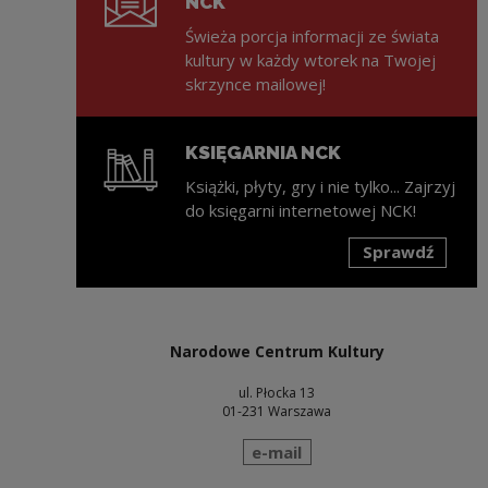
NCK
Świeża porcja informacji ze świata
kultury w każdy wtorek na Twojej
skrzynce mailowej!
KSIĘGARNIA NCK
Książki, płyty, gry i nie tylko... Zajrzyj
do księgarni internetowej NCK!
Sprawdź
Uwaga, link zostanie otwarty w nowym oknie
Narodowe Centrum Kultury
ul. Płocka 13
01-231 Warszawa
wyślij wiadomość
e-mail