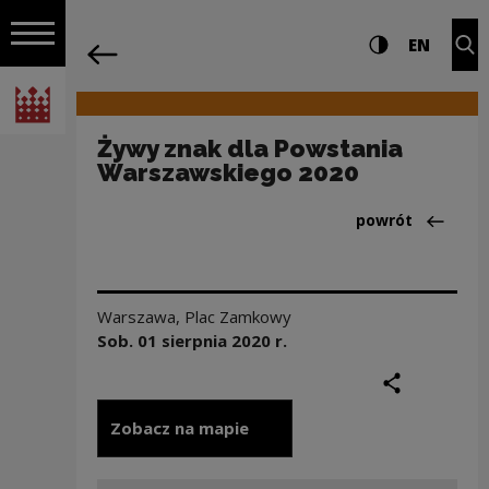
na całej stro
Żywy znak dla Powstania Warszawskieg
Ustawienia i wyszukiw
Wysoki kontra
CHANG
Roz
EN
Nawigacja
powrót
Włącz nawigację
Narodowe Centrum Kultury
Żywy znak dla Powstania
Warszawskiego 2020
Powrót do:Aktua
powrót
Warszawa
,
Plac Zamkowy
Sob. 01 sierpnia
2020
r.
podziel się
druku
Zobacz na mapie