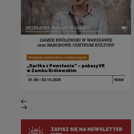
Projekty kulturalne i edukacyjne
„Kartka z Powstania” – pokazy VR
w Zamku Królewskim
01.08—02.10.
2020
WAW
Poprzedni slajd
Następny slajd
ZAPISZ SIĘ NA NEWSLETTER