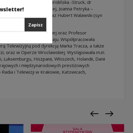
 Rafał Majzner, Dorota Dobrolińska -Struck, dr
ik Czernik, Jakub Kołodziej, Joanna Petryka –
wsletter!
of Aureliusz Łuczyński oraz Hubert Walawski (syn
Zapisz
madonna Opery Krakowskiej oraz Profesor
Polsce i poza granicami kraju. Współpracowała
erą Telewizyjną pod dyrekcją Marka Tracza, a także
zi, oraz w Operze Wrocławskiej. Występowała m.in.
gii, Luksemburgu, Hiszpanii, Włoszech, Holandii, Danii
krajowych i międzynarodowych prestiżowych
Radia i Telewizji w Krakowie, Katowicach,
Poprzedni slajd
Następny sl