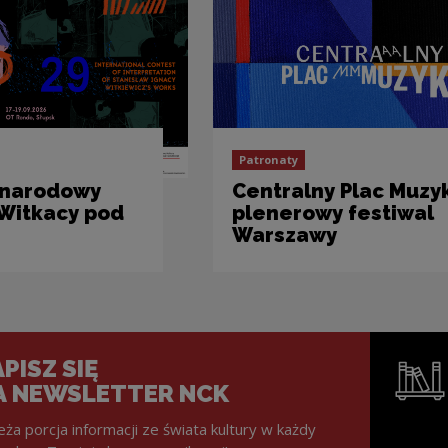
Patronaty
ynarodowy
Centralny Plac Muzyk
„Witkacy pod
plenerowy festiwal
Warszawy
PISZ SIĘ
A NEWSLETTER NCK
eża porcja informacji ze świata kultury w każdy