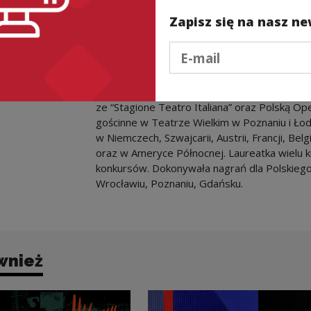
Julia Iwaszkiewicz, dr Monika Świostek, prof.
Katarzyna Haras, dr Jadwiga Postrożna, Domin
Zapisz się na nasz ne
Wawrowska, dr Karin Wiktor-Kałucka, Krzyszt
Podaj e-mail
patronki Festiwalu)
Prof. Monika Swarowska-Walawska
– pri
Akademii Muzycznej w Krakowie. Śpiewała w 
ze “Stagione Teatro Italiana” oraz Polską Op
gościnne w Teatrze Wielkim w Poznaniu i Łod
w Niemczech, Szwajcarii, Austrii, Francji, Bel
oraz w Ameryce Północnej. Laureatka wielu 
konkursów. Dokonywała nagrań dla Polskiego 
Wrocławiu, Poznaniu, Gdańsku.
wnież