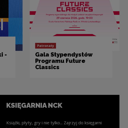
Patronaty
i -
Gala Stypendystów
Programu Future
Classics
KSIĘGARNIA NCK
Książki, płyty, gry i nie tylko... Zajrzyj do księgarni