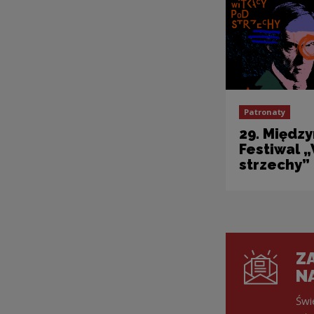
Patronaty
29. Międz
Festiwal 
strzechy”
ZA
N
Świ