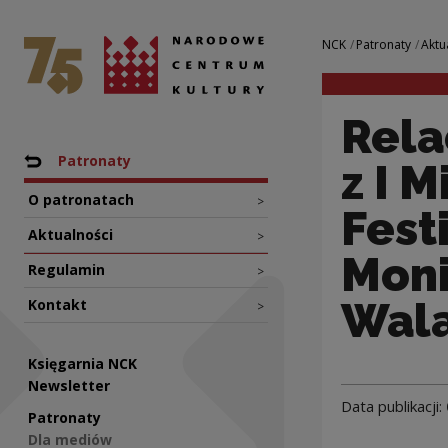
Relacja z I Międz
Narodowe Centrum Kultury
Nawigacja
NCK
Patronaty
Aktu
Rela
Nawigacja
Powrót do: NCK
Patronaty
z I 
O patronatach
>
Fest
Aktualności
>
Moni
Regulamin
>
Wala
Kontakt
>
Księgarnia NCK
Newsletter
Data publikacji:
Patronaty
Dla mediów