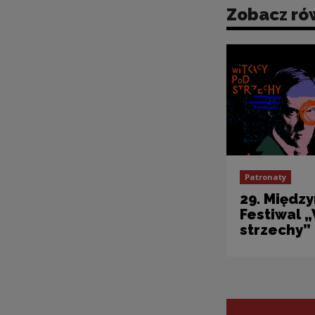
Zobacz ró
Patronaty
29. Międz
Festiwal 
strzechy”