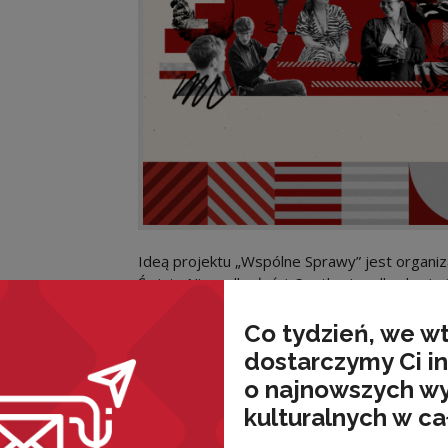
Ideą projektu „Wspólne Sprawy” jest organiz
Święta Niepodległości. Spotkania odbędą się 
W ten sposób, twórcy projektu (Fundacja Wa
sposób obchodzenia Święta Niepodległości i
Co tydzień, we w
refleksję nad kondycją lokalnej społeczności i
dostarczymy Ci i
o najnowszych w
Spotkania odbędą się w:
kulturalnych w ca
Ożarowie Mazowieckim
Elblągu