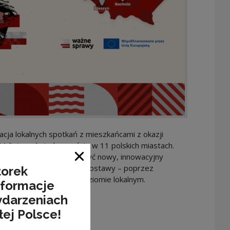
acja lokalnych spotkań z mieszkańcami z okazji
11 listopada jednocześnie w 11 polskich miastach.
żne Sprawy) chcą stworzyć nowy, innowacyjny
Zamknij okno
 wyrażania patriotycznej postawy – poprzez
torek
 przyszłością Polski na poziomie lokalnym.
nformacje
ydarzeniach
łej Polsce!