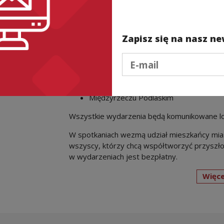
Szczecinku
Pruszkowie
Bochni
Zapisz się na nasz ne
Głogowie
Cieszynie
Podaj e-mail
Wejherowie
Białej Podlaskiej
Radomiu
Międzyrzeczu Podlaskim
Wszystkie wydarzenia będą komunikowane loka
W spotkaniach wezmą udział mieszkańcy miast,
wszyscy, którzy chcą współtworzyć przyszłoś
w wydarzeniach jest bezpłatny.
Więce