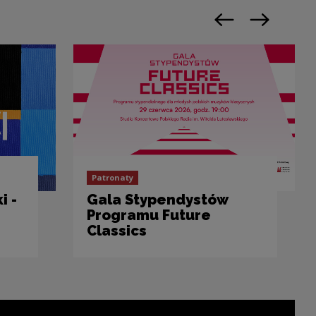
Poprzedni slajd
Następny sl
Patronaty
i -
Gala Stypendystów
Programu Future
Classics