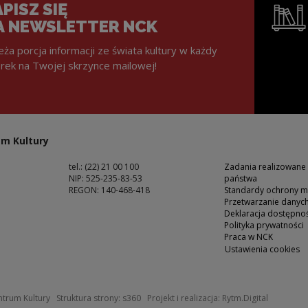
PISZ SIĘ
A NEWSLETTER NCK
eża porcja informacji ze świata kultury w każdy
rek na Twojej skrzynce mailowej!
Uwaga, lin
m Kultury
tel.: (22) 21 00 100
Zadania realizowane
NIP: 525-235-83-53
państwa
REGON: 140-468-418
Standardy ochrony m
Przetwarzanie dany
ść
Deklaracja dostępnoś
Polityka prywatności
Praca w NCK
Ustawienia cookies
 oknie
Uwaga, link zostanie otwarty w nowym okn
Uwaga, li
trum Kultury
Struktura strony:
s360
Projekt i realizacja:
Rytm.Digital