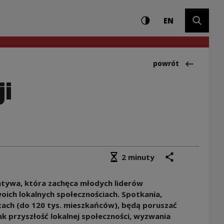
Ustawienia i wyszuki
Wysoki kontrast
CHANGE LAN
Rozwiń 
 okazji Święta Niep
EN
Powrót do:Aktualno
powrót
ji
Średni czas czytania
podziel się
drukuj
2 minuty
atywa, która zachęca młodych liderów
oich lokalnych społecznościach. Spotkania,
tach (do 120 tys. mieszkańców), będą poruszać
k przyszłość lokalnej społeczności, wyzwania