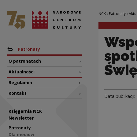
Wspólne Sprawy – 
Narodowe Centrum Kultury
Nawigacja
NCK
Patronaty
Aktu
Wspó
Nawigacja
Powrót do: NCK
Patronaty
spot
O patronatach
>
Świę
Aktualności
>
Regulamin
>
Kontakt
>
Data publikacji:
Księgarnia NCK
Newsletter
Patronaty
Dla mediów