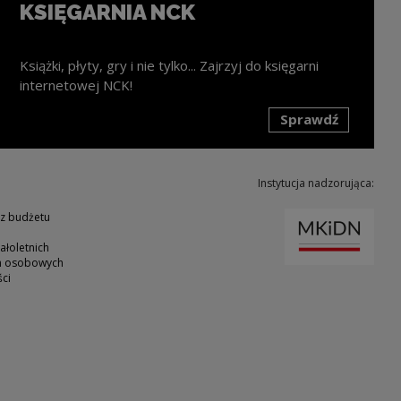
KSIĘGARNIA NCK
Książki, płyty, gry i nie tylko... Zajrzyj do księgarni
internetowej NCK!
Sprawdź
k zostanie otwarty w nowym oknie
Instytucja nadzorująca:
Uwaga
 z budżetu
ałoletnich
ch osobowych
ci
ie
nk zostanie otwarty w nowym oknie