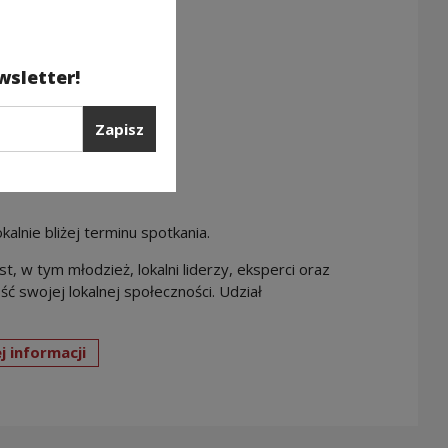
wsletter!
Zapisz
lnie bliżej terminu spotkania.
 w tym młodzież, lokalni liderzy, eksperci oraz
ć swojej lokalnej społeczności. Udział
j informacji