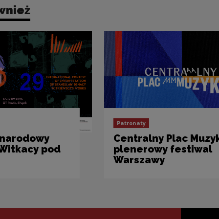
wnież
Patronaty
ynarodowy
Centralny Plac Muzyk
„Witkacy pod
plenerowy festiwal
Warszawy