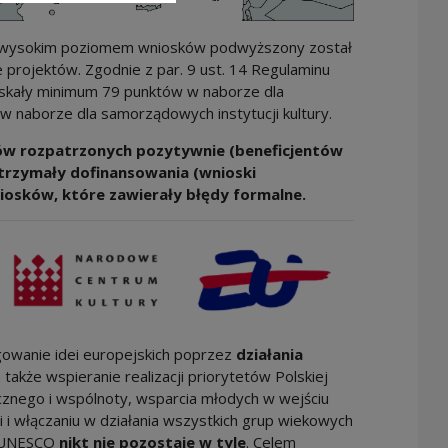
nież wysokim poziomem wniosków podwyższony został
projektów. Zgodnie z par. 9 ust. 14 Regulaminu
yskały minimum 79 punktów w naborze dla
 naborze dla samorządowych instytucji kultury.
ków rozpatrzonych pozytywnie (beneficjentów
otrzymały dofinansowania (wnioski
osków, które zawierały błędy formalne.
owanie idei europejskich poprzez
działania
a także wspieranie realizacji priorytetów Polskiej
cznego i wspólnoty, wsparcia młodych w wejściu
i i włączaniu w działania wszystkich grup wiekowych
h UNESCO
nikt nie pozostaje w tyle
. Celem