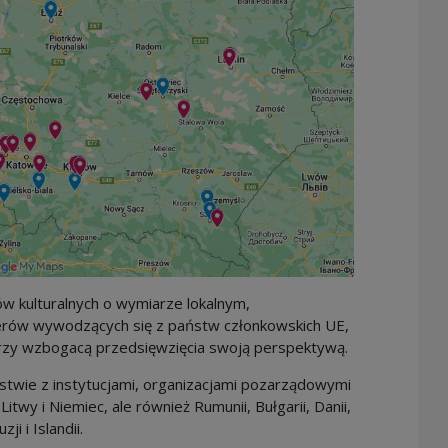
ów kulturalnych o wymiarze lokalnym,
nerów wywodzących się z państw członkowskich UE,
rzy wzbogacą przedsięwzięcia swoją perspektywą.
twie z instytucjami, organizacjami pozarządowymi
 Litwy i Niemiec, ale również Rumunii, Bułgarii, Danii,
i i Islandii.