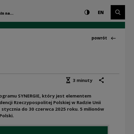
Ustawienia i wyszuki
Wysoki kontrast
CHANGE LAN
Rozwiń 
alne | Narodowe Cen
EN
ln na...
Powrót do:Aktualno
powrót
Średni czas czytania
podziel się
drukuj
3 minuty
ogramu SYNERGIE, który jest elementem
ncji Rzeczypospolitej Polskiej w Radzie Unii
1 stycznia do 30 czerwca 2025 roku. 5 milionów
Polski.