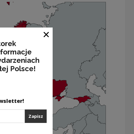
Zamknij okno
torek
nformacje
ydarzeniach
łej Polsce!
wsletter!
Zapisz