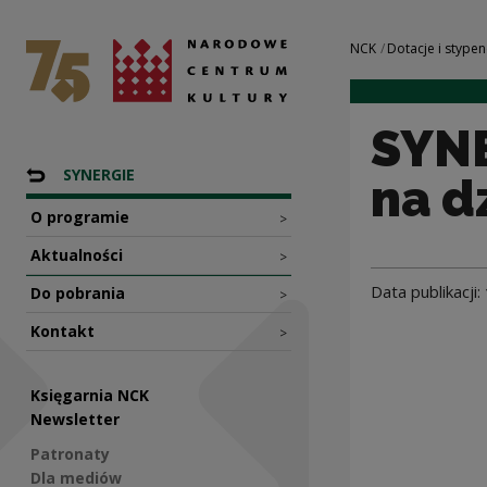
SYNERGIE – 5 mln 
Narodowe Centrum Kultury
Nawigacja
NCK
Dotacje i stypen
SYNE
Nawigacja
Powrót do: Programy dotacyjne NCK
SYNERGIE
na d
O programie
>
Aktualności
>
Data publikacji:
Do pobrania
>
Kontakt
>
Księgarnia NCK
Newsletter
Patronaty
Dla mediów