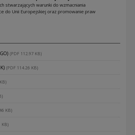
ych stwarzających warunki do wzmacniania
sce do Unii Europejskiej oraz promowanie praw
(NGO)
(PDF 112.97 KB)
IK)
(PDF 114.26 KB)
 KB)
B)
46 KB)
1 KB)