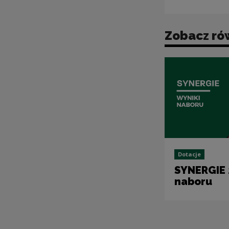
Zobacz ró
Dotacje
SYNERGIE 
naboru