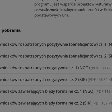
programu jest wsparcie projektów kulturaln
przynależności lokalnych społeczności w Pol
podstawowych Unii.
o pobrania
plik
niosków rozpatrzonych pozytywnie (beneficjentów) cz. 1 
plik
niosków rozpatrzonych pozytywnie (beneficjentów) cz. 2 (S
plik
niosków rozpatrzonych negatywnie cz. 1 (NGO)
(PDF 138.12
plik
niosków rozpatrzonych negatywnie cz. 2 (SIK)
(PDF 138.50 K
plik
niosków zawierających błędy formalne cz. 1 (NGO)
(PDF 113.
plik
iosków zawierających błędy formalne cz. 2 (SIK)
(PDF 109.7