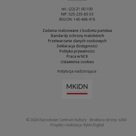
tel.: (22) 21 00 100
NIP: 525-235-83-53
REGON: 140-468-418
Zadania realizowane z budżetu państwa
Standardy ochrony małoletnich
Przetwarzanie danych osobowych
Deklaracja dostępności
Polityka prywatności
Praca w NCK
Ustawienia cookies
Instytucja nadzorująca:
Uwaga, link zostanie otw
Uwaga
© 2026
Narodowe Centrum Kultury
Struktura strony:
s360
Uwaga, link zosta
Projekt i realizacja:
Rytm.Digital