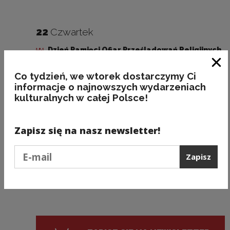
22
Czwartek
Dzień Pamięci Ofiar Prześladowań Religijnych
Zam
Co tydzień, we wtorek dostarczymy Ci
informacje o najnowszych wydarzeniach
23
Piątek
kulturalnych w całej Polsce!
Europejski Dzień Pamięci Ofiar Reżimów
Totalitarnych
Zapisz się na nasz newsletter!
Podaj e-mail
Zapisz
31
Sobota
Dzień Solidarności i Wolności