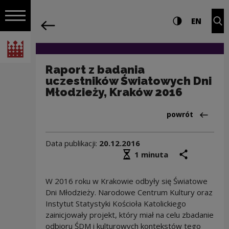
na całej stro
Raport z badania uczestników Światow
Ustawienia i wyszukiw
Wysoki kontra
CHANG
Roz
EN
Nawigacja
powrót
Włącz nawigację
Narodowe Centrum Kultury
Raport z badania
uczestników Światowych Dni
Młodzieży, Kraków 2016
Powrót do:Baza 
powrót
Data publikacji:
20.12.2016
Średni czas czytania
podziel się
druk
1 minuta
W 2016 roku w Krakowie odbyły się Światowe
Dni Młodzieży. Narodowe Centrum Kultury oraz
Instytut Statystyki Kościoła Katolickiego
zainicjowały projekt, który miał na celu zbadanie
odbioru ŚDM i kulturowych kontekstów tego