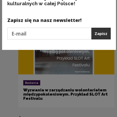
Zobacz również
kulturalnych w całej Polsce!
Zapisz się na nasz newsletter!
Podaj e-mail
Zapisz
Badania
Wyzwania w zarządzaniu wolontariatem
międzypokoleniowym. Przykład SLOT Art
Festivalu