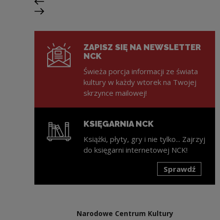
Poprzedni slajd
Następny slajd
ZAPISZ SIĘ NA NEWSLETTER
NCK
Świeża porcja informacji ze świata
kultury w każdy wtorek na Twojej
skrzynce mailowej!
KSIĘGARNIA NCK
Książki, płyty, gry i nie tylko... Zajrzyj
do księgarni internetowej NCK!
Sprawdź
Uwaga, link zostanie otwarty w nowym oknie
Narodowe Centrum Kultury