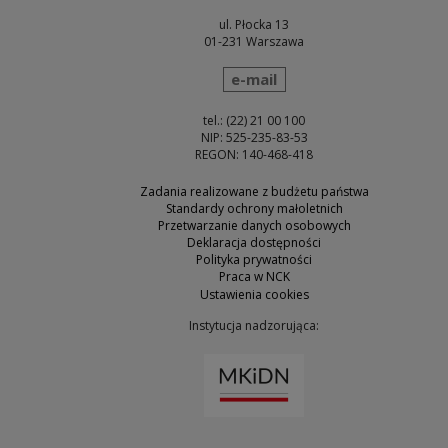
ul. Płocka 13
01-231 Warszawa
wyślij wiadomość
e-mail
tel.: (22) 21 00 100
NIP: 525-235-83-53
REGON: 140-468-418
Zadania realizowane z budżetu państwa
Standardy ochrony małoletnich
Przetwarzanie danych osobowych
Deklaracja dostępności
Polityka prywatności
Praca w NCK
Ustawienia cookies
Instytucja nadzorująca:
Uwaga, link zostanie otw